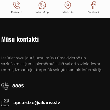
Piezvanīt
WhatsApp
Maršruts
Facebook
Mūsu kontakti
Iesūtiet savu jautājumu mūsu tīmekļvietnē un
sazināsimies jums piemērotā laikā vai arī sazinieties ar
mums, izmantojot turpmāk sniegto kontaktinformāciju.
8885
apsardze@alianse.lv