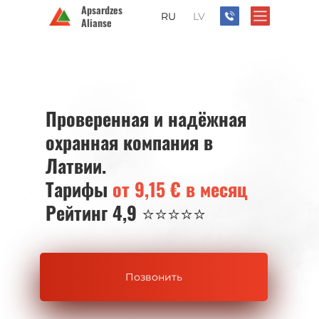
Apsardzes
RU
LV
Alianse
60-00-35-17
Проверенная и надёжная
охранная компания в
Латвии.
Тарифы
от 9,15 € в месяц
Рейтинг 4,9 ⭐️⭐️⭐️⭐️⭐️
Позвонить