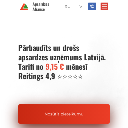
Apsardzes
RU
LV
Alianse
60-00-35-17
Pārbaudīts un drošs
apsardzes uzņēmums Latvijā.
Tarifi no
9,15 €
mēnesī
Reitings 4,9 ⭐️⭐️⭐️⭐️⭐️
Nosūtīt pieteikumu