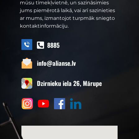
mūsu tīmekļvietnē, un sazināsimies
jums piemērotā laikā, vai arī sazinieties
ar mums, izmantojot turpmāk sniegto
kontaktinformāciju.
8885
info@alianse.lv
Dzirnieku iela 26, Mārupe