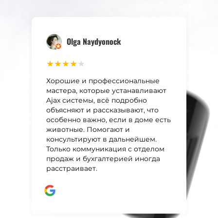
uzstādīta telefonā.
Mēs esam apmierināti,
Tatjana Lukasova
никаких притензий нет, очень
nepieciešamības gadījumā
хорошо налажена работа пульта
sadarbosimies vēl
особенно операторов, всегда
вежливо отвечают, по всем
Olga Naydyonock
Я довольна и спокойна.
неполадкам уведомляют. Так же
Установили систему и
хорошо налажена работа
подключили к пульту. Так вышло,
обслуживания. Рекомендую
что в первый же день устроили
даную компанию всем друзьям и
Хорошие и профессиональные
случайную проверку. Просто ещё
знакомым. Успехов вам и
мастера, которые устанавливают
не привыкли. Получили
побольше хороших клиентов.
Ajax системы, всё подробно
мгновенное реагирование на
объясняют и рассказывают, что
ситуацию!
особенно важно, если в доме есть
животные. Помогают и
консультируют в дальнейшем.
Только коммуникация с отделом
продаж и бухгалтерией иногда
расстраивает.