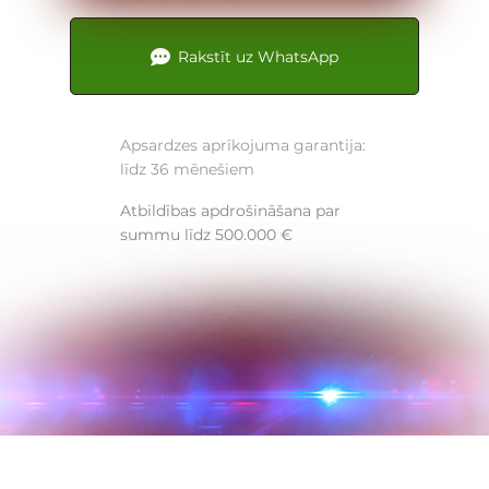
Rakstīt uz WhatsApp
Apsardzes aprīkojuma garantija:
līdz 36 mēnešiem
Atbildības apdrošināšana par
summu līdz 500.000 €