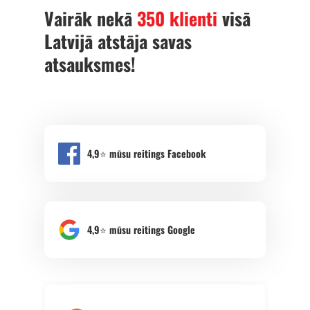
Vairāk nekā
350 klienti
visā
Latvijā atstāja savas
atsauksmes!
4,9⭐️ mūsu reitings Facebook
4,9⭐️ mūsu reitings Google