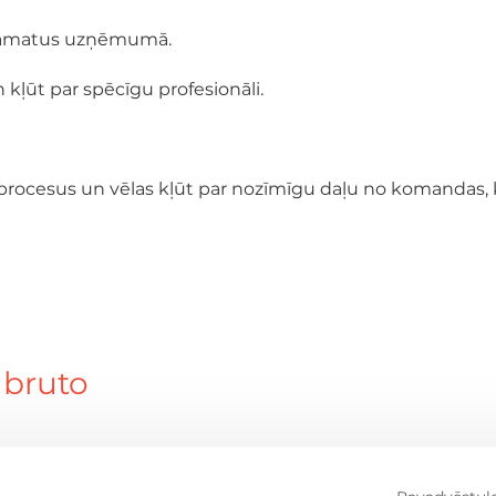
s amatus uzņēmumā.
 kļūt par spēcīgu profesionāli.
ēt procesus un vēlas kļūt par nozīmīgu daļu no komandas,
 bruto