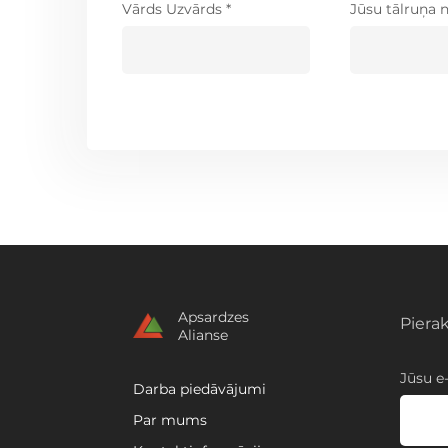
Vārds Uzvārds *
Jūsu tālruņa 
Apsardzes
Piera
Alianse
Jūsu e-
Darba piedāvājumi
Par mums