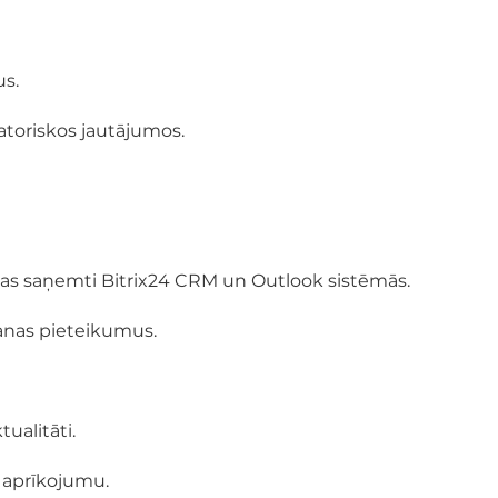
us.
atoriskos jautājumos.
 kas saņemti Bitrix24 CRM un Outlook sistēmās.
šanas pieteikumus.
ualitāti.
r aprīkojumu.