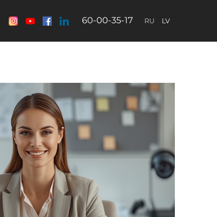
60-00-35-17
RU
LV