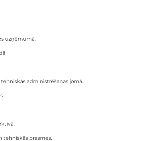
dzes uzņēmumā.
dā.
un tehniskās administrēšanas jomā.
s.
ktīvā.
 un tehniskās prasmes.