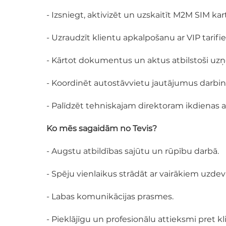
- Izsniegt, aktivizēt un uzskaitīt M2M SIM kar
- Uzraudzīt klientu apkalpošanu ar VIP tarifi
- Kārtot dokumentus un aktus atbilstoši 
- Koordinēt autostāvvietu jautājumus darbi
- Palīdzēt tehniskajam direktoram ikdienas 
Ko mēs sagaidām no Tevis?
- Augstu atbildības sajūtu un rūpību darbā.
- Spēju vienlaikus strādāt ar vairākiem uzd
- Labas komunikācijas prasmes.
- Pieklājīgu un profesionālu attieksmi pret 