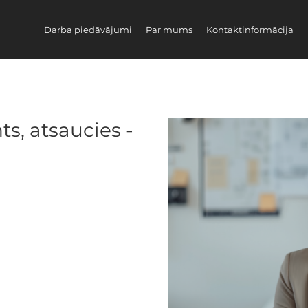
Darba piedāvājumi
Par mums
Kontaktinformācija
ts, atsaucies -