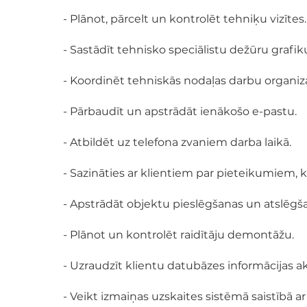
- Plānot, pārcelt un kontrolēt tehniķu vizītes.
- Sastādīt tehnisko speciālistu dežūru grafik
- Koordinēt tehniskās nodaļas darbu organiz
- Pārbaudīt un apstrādāt ienākošo e-pastu.
- Atbildēt uz telefona zvaniem darba laikā.
- Sazināties ar klientiem par pieteikumiem,
- Apstrādāt objektu pieslēgšanas un atslēg
- Plānot un kontrolēt raidītāju demontāžu.
- Uzraudzīt klientu datubāzes informācijas akt
- Veikt izmaiņas uzskaites sistēmā saistībā a