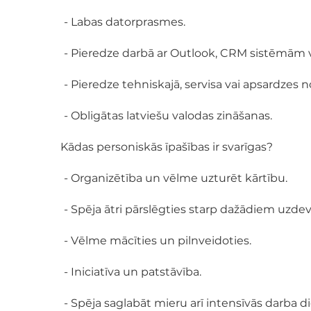
- Labas datorprasmes.
- Pieredze darbā ar Outlook, CRM sistēmām v
- Pieredze tehniskajā, servisa vai apsardzes 
- Obligātas latviešu valodas zināšanas.
Kādas personiskās īpašības ir svarīgas?
- Organizētība un vēlme uzturēt kārtību.
- Spēja ātri pārslēgties starp dažādiem uzd
- Vēlme mācīties un pilnveidoties.
- Iniciatīva un patstāvība.
- Spēja saglabāt mieru arī intensīvās darba d