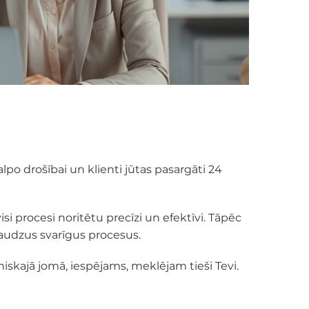
po drošībai un klienti jūtas pasargāti 24
visi procesi noritētu precīzi un efektīvi. Tāpēc
daudzus svarīgus procesus.
niskajā jomā, iespējams, meklējam tieši Tevi.