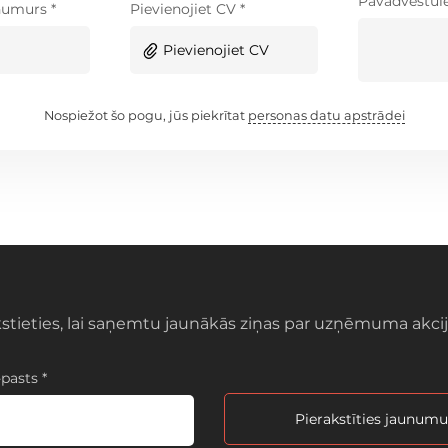
Pavadvēstul
numurs *
Pievienojiet CV *
Pievienojiet CV
Nospiežot šo pogu, jūs piekrītat
personas datu apstrādei
kstieties, lai saņemtu jaunākās ziņas par uzņēmuma akc
pasts *
Pierakstīties jaunum