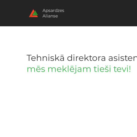
Apsardzes
Alianse
Tehniskā direktora asisten
mēs meklējam tieši tevi!