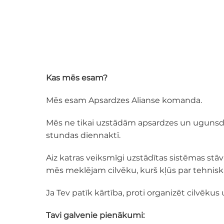
Kas mēs esam?
Mēs esam Apsardzes Alianse komanda.
Mēs ne tikai uzstādām apsardzes un ugunsdroš
stundas diennaktī.
Aiz katras veiksmīgi uzstādītas sistēmas stāv n
mēs meklējam cilvēku, kurš kļūs par tehniskā
Ja Tev patīk kārtība, proti organizēt cilvēku
Tavi galvenie pienākumi: