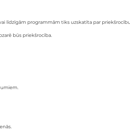
ai līdzīgām programmām tiks uzskatīta par priekšrocību
nozarē būs priekšrocība.
evumiem.
ienās.