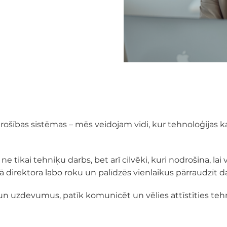
ības sistēmas – mēs veidojam vidi, kur tehnoloģijas kal
e tikai tehniķu darbs, bet arī cilvēki, kuri nodrošina, lai 
 direktora labo roku un palīdzēs vienlaikus pārraudzīt 
s un uzdevumus, patīk komunicēt un vēlies attīstīties teh