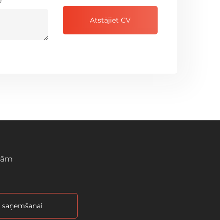
e
Atstājiet CV
ijām
u saņemšanai