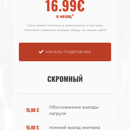
16.99€
18.99€
в месяц*
в месяц*
*цена может меняться в зависимости от региона.
*цена может меняться в зависимости от региона.
Уточняйте стоимость оставив заявку на нашем сайте.
Уточняйте стоимость оставив заявку на нашем сайте.
УЗНАТЬ ПОДРОБНЕЕ
УЗНАТЬ ПОДРОБНЕЕ
СКРОМНЫЙ
СКРОМНЫЙ
Обоснованные выезды
Обоснованные выезды
15,00 €
15,00 €
патруля
патруля
15,00 €
15,00 €
ложный выезд экипажа
ложный выезд экипажа