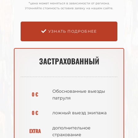
*цена может меняться в зависимости от региона.
*цена может меняться в зависимости от региона.
Уточняйте стоимость оставив заявку на нашем сайте.
Уточняйте стоимость оставив заявку на нашем сайте.
УЗНАТЬ ПОДРОБНЕЕ
УЗНАТЬ ПОДРОБНЕЕ
ЗАСТРАХОВАННЫЙ
ЗАСТРАХОВАННЫЙ
Обоснованные выезды
Обоснованные выезды
0 €
0 €
патруля
патруля
0 €
0 €
ложный выезд экипажа
ложный выезд экипажа
дополнительное
дополнительное
EXTRA
EXTRA
страхование
страхование