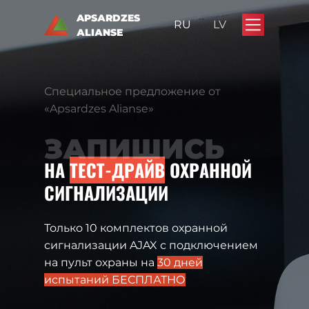
APSАRDZES
RU
LV
АLIАNSE
Специальное предложение от
«Apsardzes Alianse»
ЗАПИШИСЬ
НА
ТЕСТ-ДРАЙВ
ОХРАННОЙ
СИГНАЛИЗАЦИИ
Только 10 комплектов охранной
сигнализации AJAX с подключением
на пульт охраны на
30 дней
испытаний БЕСПЛАТНО