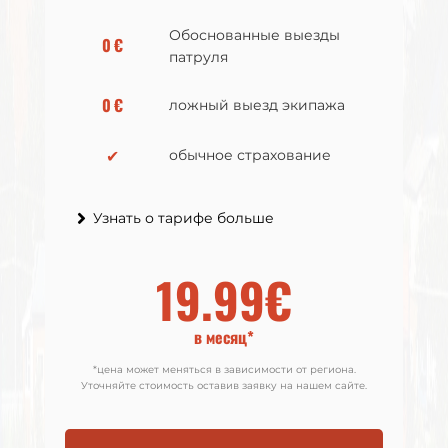
Обоснованные выезды
Обоснованные выезды
0 €
0 €
патруля
патруля
0 €
0 €
ложный выезд экипажа
ложный выезд экипажа
✔
✔
обычное страхование
обычное страхование
Узнать о тарифе больше
Узнать о тарифе больше
19.99€
21.99€
в месяц*
в месяц*
*цена может меняться в зависимости от региона.
*цена может меняться в зависимости от региона.
Уточняйте стоимость оставив заявку на нашем сайте.
Уточняйте стоимость оставив заявку на нашем сайте.