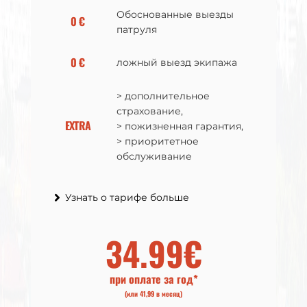
Обоснованные выезды
Обоснованные выезды
0 €
0 €
патруля
патруля
0 €
0 €
ложный выезд экипажа
ложный выезд экипажа
> дополнительное
> дополнительное
страхование,
страхование,
EXTRA
EXTRA
> пожизненная гарантия,
> пожизненная гарантия,
> приоритетное
> приоритетное
обслуживание
обслуживание
Узнать о тарифе больше
Узнать о тарифе больше
36.99€
34.99€
при оплате за год*
при оплате за год*
(или 43,99 в месяц)
(или 41,99 в месяц)