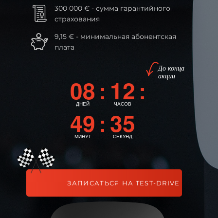
300 000 € - сумма гарантийного
страхования
9,15 € - минимальная абонентская
плата
До конца
акции
08
12
:
:
ДНЕЙ
ЧАСОВ
49
33
:
МИНУТ
СЕКУНДЫ
ЗАПИСАТЬСЯ НА TEST-DRIVE