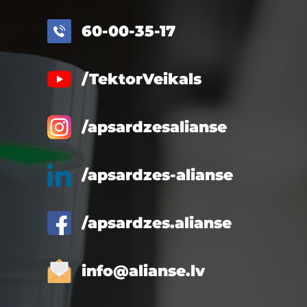
60-00-35-17
/TektorVeikals
/apsardzesalianse
/apsardzes-alianse
/apsardzes.alianse
info@alianse.lv