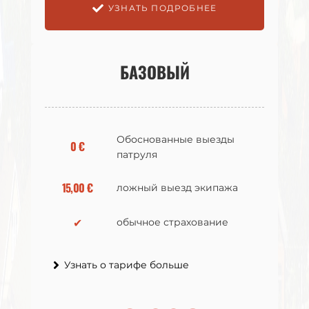
УЗНАТЬ ПОДРОБНЕЕ
УЗНАТЬ ПОДРОБНЕЕ
БАЗОВЫЙ
БАЗОВЫЙ
Обоснованные выезды
Обоснованные выезды
0 €
0 €
патруля
патруля
15,00 €
15,00 €
ложный выезд экипажа
ложный выезд экипажа
✔
✔
обычное страхование
обычное страхование
Узнать о тарифе больше
Узнать о тарифе больше