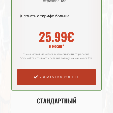
страхование
страхование
Узнать о тарифе больше
Узнать о тарифе больше
25.99€
27.99€
в месяц*
в месяц*
*цена может меняться в зависимости от региона.
*цена может меняться в зависимости от региона.
Уточняйте стоимость оставив заявку на нашем сайте.
Уточняйте стоимость оставив заявку на нашем сайте.
УЗНАТЬ ПОДРОБНЕЕ
УЗНАТЬ ПОДРОБНЕЕ
СТАНДАРТНЫЙ
СТАНДАРТНЫЙ