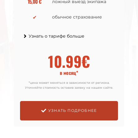
15,00 €
15,00 €
ложный выезд экипажа
ложный выезд экипажа
✔
✔
обычное страхование
обычное страхование
Узнать о тарифе больше
Узнать о тарифе больше
10.99€
12.99€
в месяц*
в месяц*
*цена может меняться в зависимости от региона.
*цена может меняться в зависимости от региона.
Уточняйте стоимость оставив заявку на нашем сайте.
Уточняйте стоимость оставив заявку на нашем сайте.
УЗНАТЬ ПОДРОБНЕЕ
УЗНАТЬ ПОДРОБНЕЕ