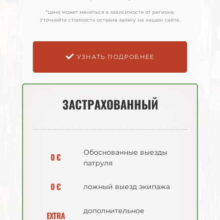
*цена может меняться в зависимости от региона.
*цена может меняться в зависимости от региона.
Уточняйте стоимость оставив заявку на нашем сайте.
Уточняйте стоимость оставив заявку на нашем сайте.
УЗНАТЬ ПОДРОБНЕЕ
УЗНАТЬ ПОДРОБНЕЕ
ЗАСТРАХОВАННЫЙ
ЗАСТРАХОВАННЫЙ
Обоснованные выезды
Обоснованные выезды
0 €
0 €
патруля
патруля
0 €
0 €
ложный выезд экипажа
ложный выезд экипажа
дополнительное
дополнительное
EXTRA
EXTRA