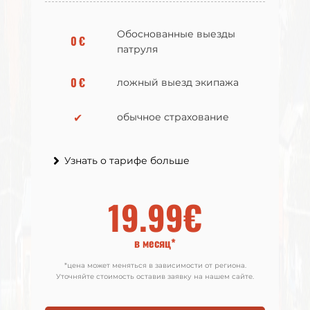
Обоснованные выезды
Обоснованные выезды
0 €
0 €
патруля
патруля
0 €
0 €
ложный выезд экипажа
ложный выезд экипажа
✔
✔
обычное страхование
обычное страхование
Узнать о тарифе больше
Узнать о тарифе больше
19.99€
21.99€
в месяц*
в месяц*
*цена может меняться в зависимости от региона.
*цена может меняться в зависимости от региона.
Уточняйте стоимость оставив заявку на нашем сайте.
Уточняйте стоимость оставив заявку на нашем сайте.