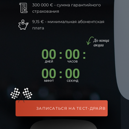
300 000 € - сумма гарантийного
страхования
9,15 € - минимальная абонентская
плата
До конца
акции
00
00
:
:
ДНЕЙ
ЧАСОВ
00
00
:
МИНУТ
СЕКУНД
ЗАПИСАТЬСЯ НА ТЕСТ-ДРАЙВ