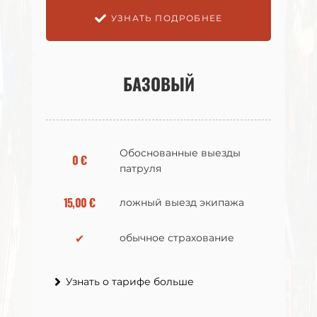
УЗНАТЬ ПОДРОБНЕЕ
УЗНАТЬ ПОДРОБНЕЕ
БАЗОВЫЙ
БАЗОВЫЙ
Обоснованные выезды
Обоснованные выезды
0 €
0 €
патруля
патруля
15,00 €
15,00 €
ложный выезд экипажа
ложный выезд экипажа
✔
✔
обычное страхование
обычное страхование
Узнать о тарифе больше
Узнать о тарифе больше