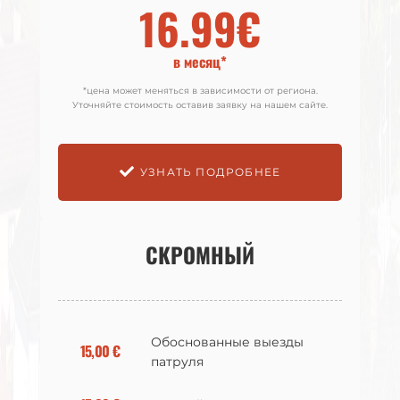
16.99€
18.99€
в месяц*
в месяц*
*цена может меняться в зависимости от региона.
*цена может меняться в зависимости от региона.
Уточняйте стоимость оставив заявку на нашем сайте.
Уточняйте стоимость оставив заявку на нашем сайте.
УЗНАТЬ ПОДРОБНЕЕ
УЗНАТЬ ПОДРОБНЕЕ
СКРОМНЫЙ
СКРОМНЫЙ
Обоснованные выезды
Обоснованные выезды
15,00 €
15,00 €
патруля
патруля