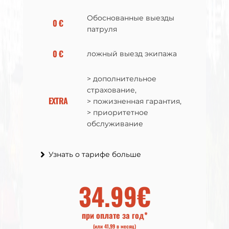
Обоснованные выезды
Обоснованные выезды
0 €
0 €
патруля
патруля
0 €
0 €
ложный выезд экипажа
ложный выезд экипажа
> дополнительное
> дополнительное
страхование,
страхование,
EXTRA
EXTRA
> пожизненная гарантия,
> пожизненная гарантия,
> приоритетное
> приоритетное
обслуживание
обслуживание
Узнать о тарифе больше
Узнать о тарифе больше
36.99€
34.99€
при оплате за год*
при оплате за год*
(или 43,99 в месяц)
(или 41,99 в месяц)