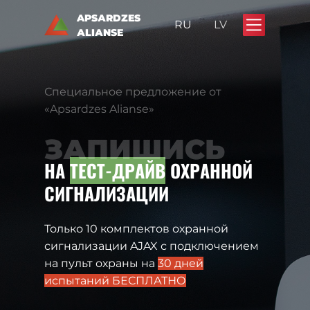
APSАRDZES
RU
LV
АLIАNSE
Специальное предложение от
«Apsardzes Alianse»
ЗАПИШИСЬ
НА
ТЕСТ-ДРАЙВ
ОХРАННОЙ
СИГНАЛИЗАЦИИ
Только 10 комплектов охранной
сигнализации AJAX с подключением
на пульт охраны на
30 дней
испытаний БЕСПЛАТНО