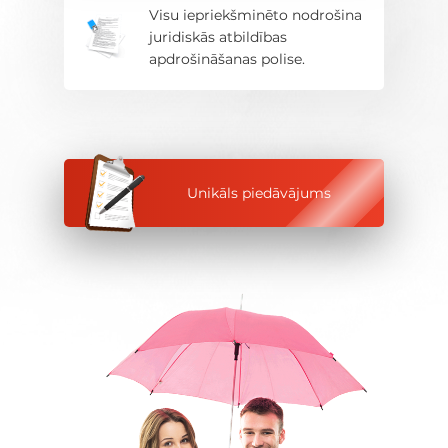
Visu iepriekšminēto nodrošina
juridiskās atbildības
apdrošināšanas polise.
Unikāls piedāvājums