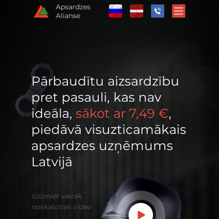
Apsardzes
Alianse
Pārbaudītu aizsardzību
pret pasauli, kas nav
ideāla,
sākot ar 7,49 €
,
piedāvā visuzticamākais
apsardzes uzņēmums
Latvijā
Uzziniet vairāk,
noskatoties video