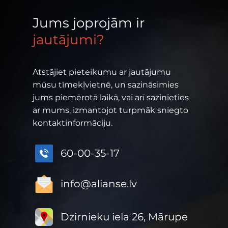
Jums joprojām ir
jautājumi?
Atstājiet pieteikumu ar jautājumu
mūsu tīmekļvietnē, un sazināsimies
jums piemērotā laikā, vai arī sazinieties
ar mums, izmantojot turpmāk sniegto
kontaktinformāciju.
60-00-35-17
info@alianse.lv
Dzirnieku iela 26, Mārupe