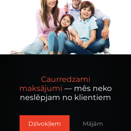
Caurredzami
maksājumi
— mēs neko
neslēpjam no klientiem
Dzīvokļiem
Mājām