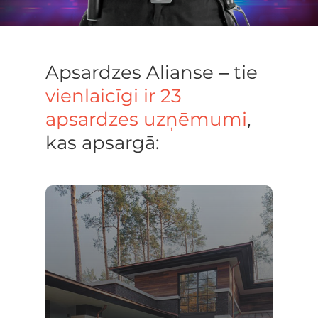
Apsardzes Alianse ‒ tie
vienlaicīgi ir 23
apsardzes uzņēmumi
,
kas apsargā: