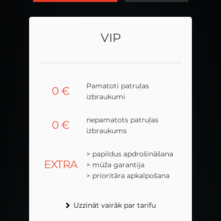
VIP
VIP
Pamatoti patruļas
Pamatoti patruļas
0
0
€
€
izbraukumi
izbraukumi
nepamatots patruļas
nepamatots patruļas
0
0
€
€
izbraukums
izbraukums
> papildus apdrošināšana
> papildus apdrošināšana
EXTRA
EXTRA
> mūža garantija
> mūža garantija
> prioritāra apkalpošana
> prioritāra apkalpošana
Uzzināt vairāk par tarifu
Uzzināt vairāk par tarifu