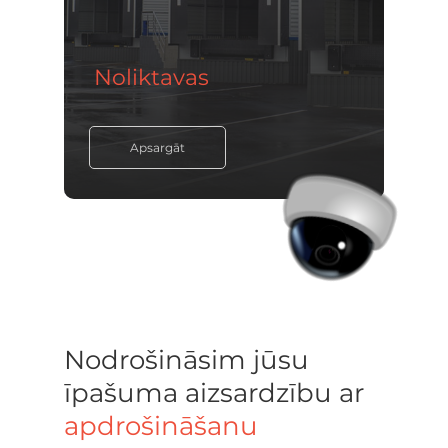
Noliktavas
Apsargāt
Nodrošināsim jūsu
īpašuma aizsardzību ar
apdrošināšanu