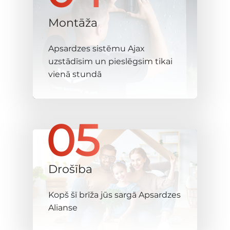
Montāža
Apsardzes sistēmu Ajax
uzstādīsim un pieslēgsim tikai
vienā stundā
05
Drošība
Kopš šī brīža jūs sargā Apsardzes
Alianse