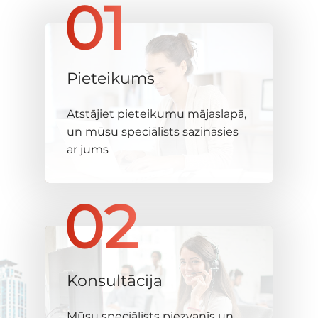
01
Pieteikums
Atstājiet pieteikumu mājaslapā,
un mūsu speciālists sazināsies
ar jums
02
Konsultācija
Mūsu speciālists piezvanīs un