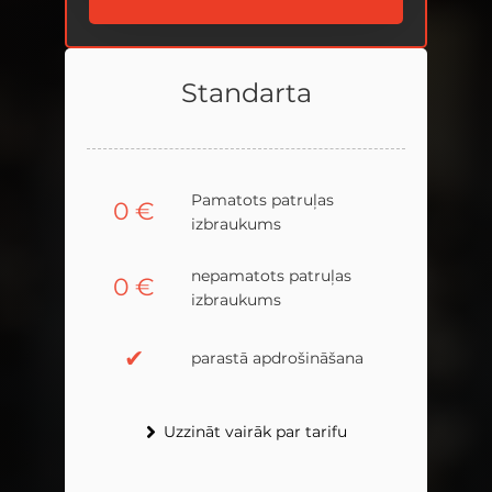
Standarta
Standarta
Pamatots patruļas
Pamatots patruļas
0
0
€
€
izbraukums
izbraukums
nepamatots patruļas
nepamatots patruļas
0
0
€
€
izbraukums
izbraukums
✔
✔
parastā apdrošināšana
parastā apdrošināšana
Uzzināt vairāk par tarifu
Uzzināt vairāk par tarifu