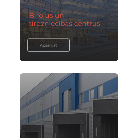
Birojus un
tirdzniecības centrus
Apsargāt