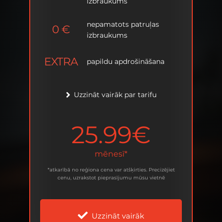
izbraukums
izbraukums
nepamatots patruļas
nepamatots patruļas
0
0
€
€
izbraukums
izbraukums
EXTRA
EXTRA
papildu
papildu
apdrošināšana
apdrošināšana
Uzzināt vairāk par tarifu
Uzzināt vairāk par tarifu
25.99€
27.99€
mēnesī*
mēnesī*
*atkarībā no reģiona cena var atšķirties. Precizējiet
*atkarībā no reģiona cena var atšķirties. Precizējiet
cenu, uzrakstot pieprasījumu mūsu vietnē
cenu, uzrakstot pieprasījumu mūsu vietnē
Uzzināt vairāk
Uzzināt vairāk