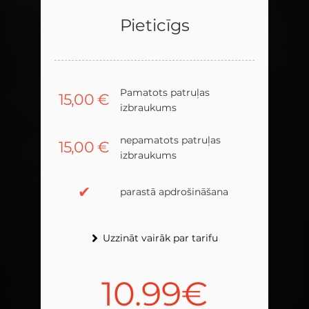
Pieticīgs
Pieticīgs
Pamatots patruļas
Pamatots patruļas
15,00
15,00
€
€
izbraukums
izbraukums
nepamatots patruļas
nepamatots patruļas
15,00
15,00
€
€
izbraukums
izbraukums
✔
✔
parastā apdrošināšana
parastā apdrošināšana
Uzzināt vairāk par tarifu
Uzzināt vairāk par tarifu
10.99€
12.99€