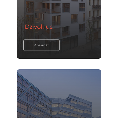
Dzīvokļus
Apsargāt