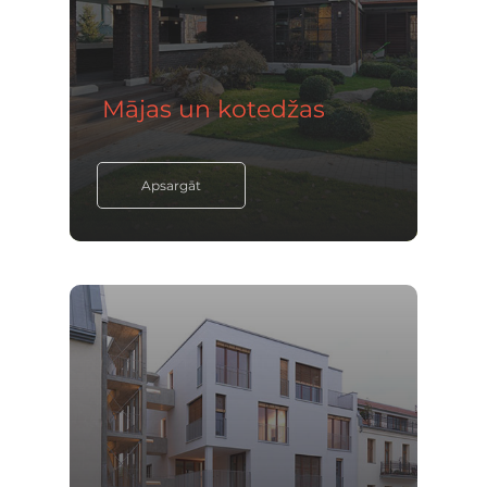
Mājas un kotedžas
Apsargāt