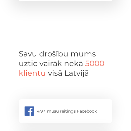
Savu drošību mums
uztic vairāk nekā
5000
klientu
visā Latvijā
4,9⭐️ mūsu reitings Facebook