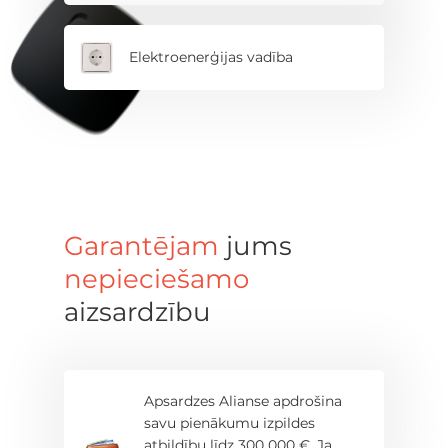
Elektroenerģijas vadība
Garantējam
jums
nepieciešamo
aizsardzību
Apsardzes Alianse apdrošina
savu pienākumu izpildes
atbildību līdz 300 000 €. Ja