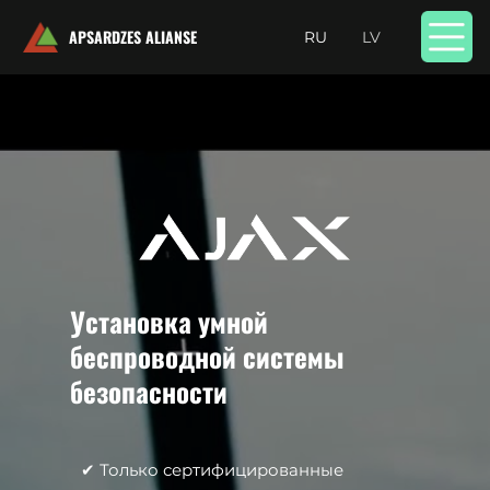
APSARDZES ALIANSE
RU
LV
Установка умной
беспроводной системы
безопасности
✔ Только сертифицированные