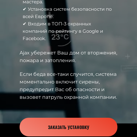
мастера.
✔ Установка систем безопасности по
всей Европе.
✔ Входим в ТОП-3 охранных
компаний по рейтингу в Google и
Facebook.
Ajax убережет Ваш дом от вторжения,
пожара и затопления.
Если беда все-таки случится, система
моментально включит сирены,
предупредит Вас об опасности и
вызовет патруль охранной компании.
ЗАКАЗАТЬ УСТАНОВКУ