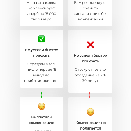
Наша страховка
Вам рекомендуют
компенсирует
сменить
ущерб до 15 000
сигнализацию без
тысяч евро
компенсации
Не успели быстро
приехать
Не успели быстро
приехать
Страхуем в том
числе первые 15
Страхуют только
минут до
опоздание на 20-
прибытия экипажа
30 минут
Выплатили
компенсацию
Компенсация не
полагается