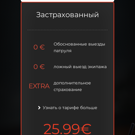
Застрахованный
Застрахованный
Обоснованные выезды
Обоснованные выезды
0
0
€
€
патруля
патруля
0
0
€
€
ложный выезд экипажа
ложный выезд экипажа
дополнительное
дополнительное
EXTRA
EXTRA
страхование
страхование
Узнать о тарифе больше
Узнать о тарифе больше
25.99€
25.99€