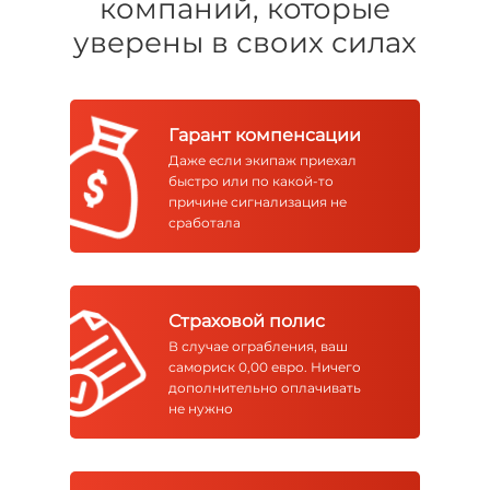
компаний, которые
уверены в своих силах
Гарант компенсации
Даже если экипаж приехал
быстро или по какой-то
причине сигнализация не
сработала
Страховой полис
В случае ограбления, ваш
самориск 0,00 евро. Ничего
дополнительно оплачивать
не нужно