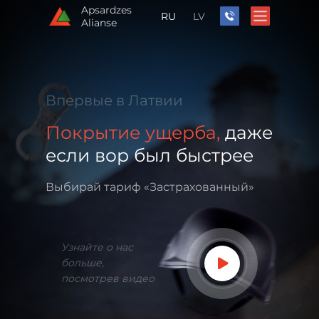
Apsardzes
RU
LV
Alianse
Впервые в Латвии
Покрытие ущерба,
даже
если вор был быстрее
Выбирай тариф «Застрахованный»
Узнайте о нас
больше,
посмотрев видео