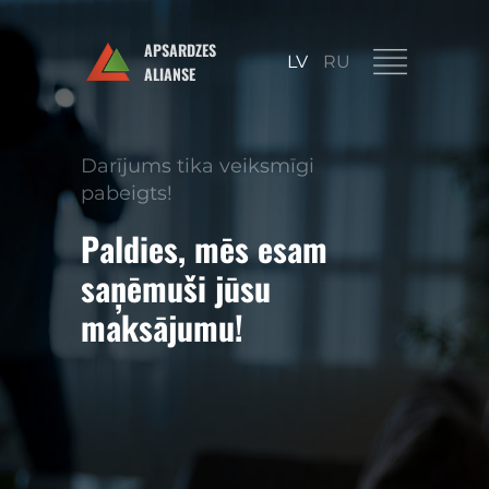
APSARDZES
LV
RU
ALIANSE
Darījums tika veiksmīgi
pabeigts!
Paldies, mēs esam
saņēmuši jūsu
maksājumu!