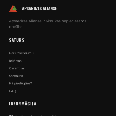
APSARDZES ALIANSE
Apsardzes Alianse ir viss, kas nepieciešams
drošībai
SATURS
Par uzņēmumu
Iekārtas
Garantijas
Samaksa
Kā pieslēgties?
FAQ
INFORMĀCIJA