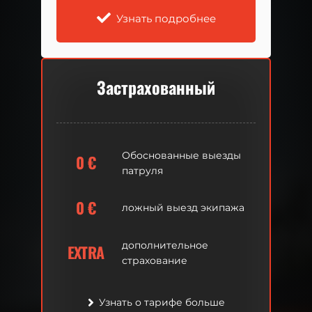
Узнать подробнее
Узнать подробнее
Застрахованный
Застрахованный
Обоснованные выезды
Обоснованные выезды
0
0
€
€
патруля
патруля
0
0
€
€
ложный выезд экипажа
ложный выезд экипажа
дополнительное
дополнительное
EXTRA
EXTRA
страхование
страхование
Узнать о тарифе больше
Узнать о тарифе больше