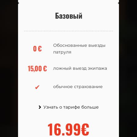
Базовый
Базовый
Обоснованные выезды
Обоснованные выезды
0
0
€
€
патруля
патруля
15,00
15,00
€
€
ложный выезд экипажа
ложный выезд экипажа
✔
✔
обычное страхование
обычное страхование
Узнать о тарифе больше
Узнать о тарифе больше
16.99€
16.99€