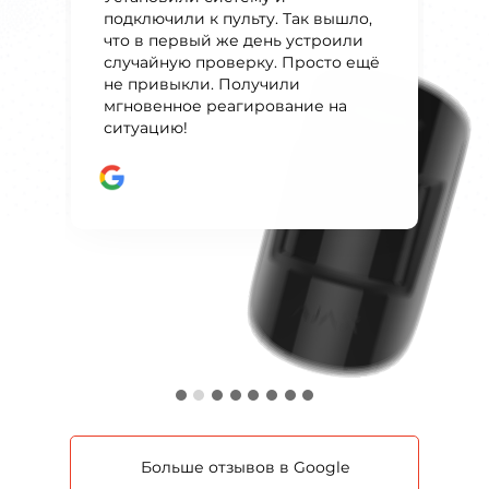
подключили к пульту. Так вышло,
обслуживания. Рекомендую
что в первый же день устроили
даную компанию всем друзьям и
Хорошие и профессиональные
случайную проверку. Просто ещё
знакомым. Успехов вам и
мастера, которые устанавливают
не привыкли. Получили
побольше хороших клиентов.
Ajax системы, всё подробно
мгновенное реагирование на
объясняют и рассказывают, что
ситуацию!
особенно важно, если в доме есть
животные. Помогают и
консультируют в дальнейшем.
Только коммуникация с отделом
продаж и бухгалтерией иногда
расстраивает.
Больше отзывов в Google