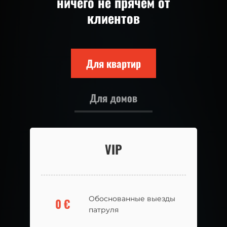
ничего не прячем от
клиентов
Для квартир
Для домов
VIP
VIP
Обоснованные выезды
Обоснованные выезды
0
0
€
€
патруля
патруля